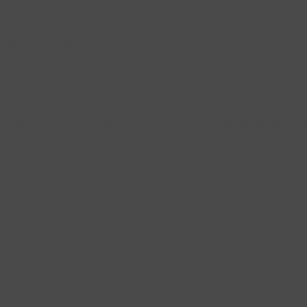
stion de Projets Industriels
ées
dans leurs domaines
O-Iⓔ vous accompagnera d’une façon opérationnelle en tr