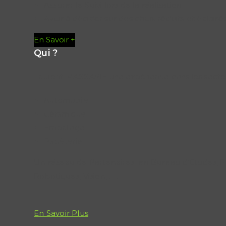
Assurer le Suivi lors de la réalisation
Avoir à décider sur des choix réduits et éclairé
En Savoir +
Qui ?
Laurent MASSAVIE une expérience dans les secteu
Automobile
Céramique
Emballage
Papèterie
Un réseau de Partenaires en Bureau d’Etudes, Pro
Robotiques, Vision, . . .
En Savoir Plus