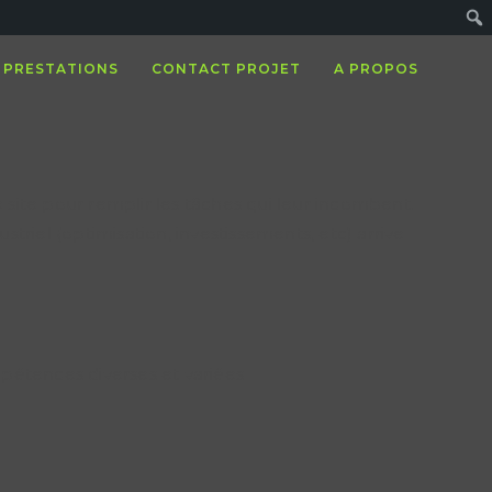
PRESTATIONS
CONTACT PROJET
A PROPOS
 site pour remplir les tâches qui leur incombent.
triel (optimisation, investissements, etc) arrive
ences diverses et variées