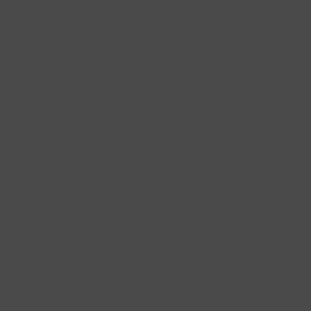
s
rs :
ductions, Revendeurs, Intégrateurs, . . . dans le domaine