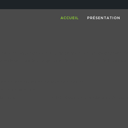
ACCUEIL
PRÉSENTATION
lus de 3h15 par jour aux dirigeant(e)s et responsables de
réflexion sur les projets de développement de l’outil indus
en externalisant ce besoin permettre :
er en efficience
érer du temps Le Bénéfice d’expertises et de compét