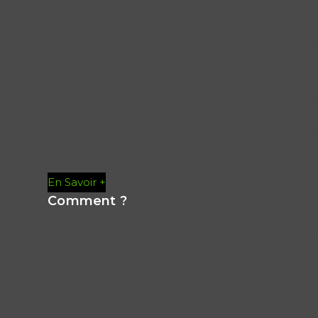
AMO-Iⓔ
c’est :
Un concept différent d’Externalisation de la Ge
De l’accompagnement et du conseil
Des propositions de plusieurs solutions éclair
Le bénéfice de professionnels expérimentés 
Que votre besoin soit ponctuel ou récurrent, AM
entreprise en présentiel ou à distance.
En Savoir +
Comment ?
AMO-Iⓔ propose une approche intégrée pour :
Analyser votre besoin
Définir des solutions
Etablir le(s) Cahiers Des Charges